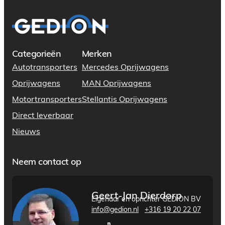
Categorieën
Merken
Autotransporters
Mercedes Oprijwagens
Oprijwagens
MAN Oprijwagens
Motortransporters
Stellantis Oprijwagens
Direct leverbaar
Nieuws
Neem contact op
Geert-Jan Dierdorp
Eigenaar en oprichter GEDION BV
info@gedion.nl
+316 19 20 22 07