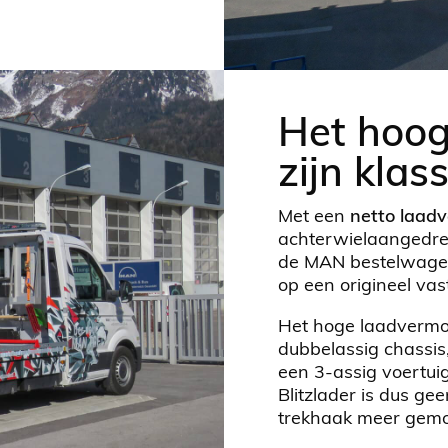
Het hoog
zijn klas
Met een
netto laad
achterwielaangedrev
de MAN bestelwagen
op een origineel vas
Het hoge laadvermo
dubbelassig chassi
een 3-assig voertui
Blitzlader is dus ge
trekhaak meer gem