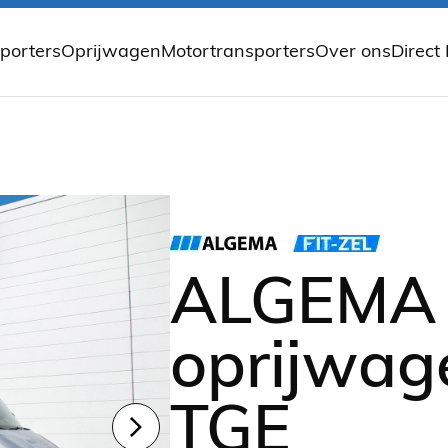
porters
Oprijwagen
Motortransporters
Over ons
Direct
 autotransporter
Knikbare oprijwagen
TREILER Motortransporter opvou
Over Gedion
porter enkelas
Open oprijwagens
TREILER fietsaanhangwagen
Nieuws
sporter tandemasser
Gesloten oprijwagen
EILZURR motorvastzetsysteem
porter tridemasser
porter met huif
porter 2 autos
autotransporter
e autotransporter
ALGEMA 
transporter
oprijwa
TGE