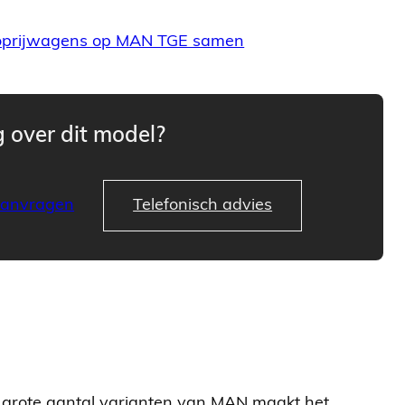
L oprijwagens op MAN TGE samen
 over dit model?
aanvragen
Telefonisch advies
t grote aantal varianten van MAN maakt het