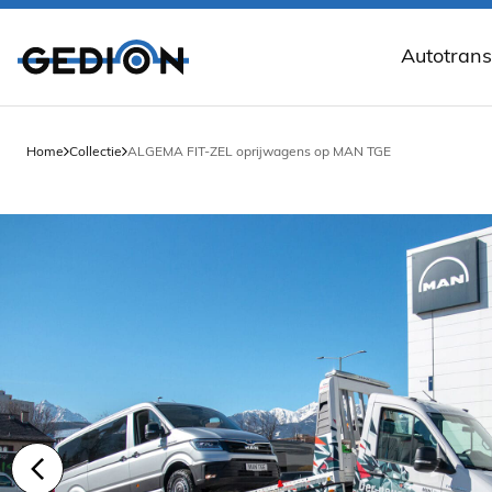
Autotrans
Aluminium
Autotrans
Home
Collectie
ALGEMA FIT-ZEL oprijwagens op MAN TGE
Autotran
Autotrans
Autotrans
Autotrans
Gesloten 
Kantelbar
Open auto