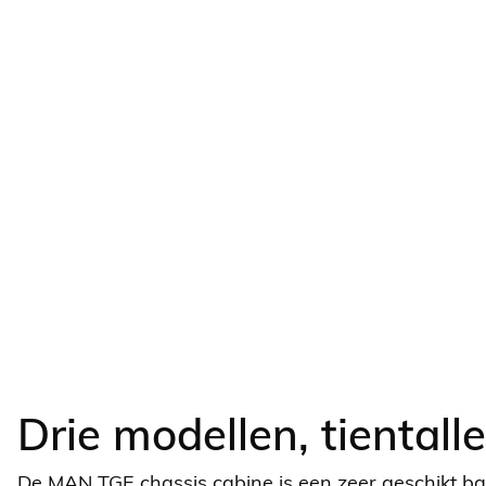
Drie modellen, tientall
De MAN TGE chassis cabine is een zeer geschikt b