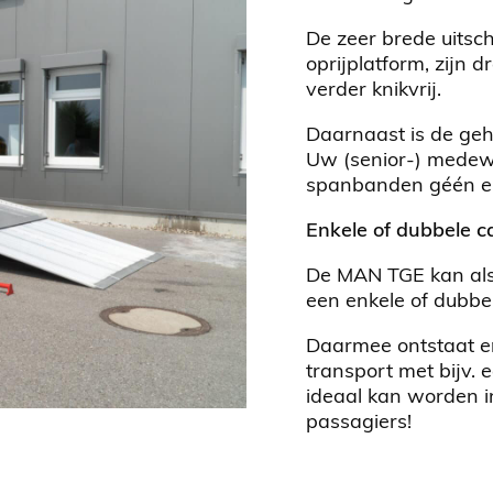
De zeer brede uitschu
oprijplatform, zijn d
verder knikvrij.
Daarnaast is de gehe
Uw (senior-) medewe
spanbanden géén enk
Enkele of dubbele c
De MAN TGE kan als
een enkele of dubbe
Daarmee ontstaat er
transport met bijv.
ideaal kan worden in
passagiers!