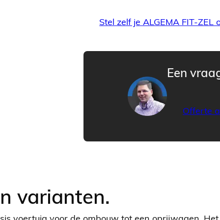
Stel zelf je ALGEMA FIT-ZE
Een vraag
Offerte 
en varianten.
asis voertuig voor de ombouw tot een oprijwagen. He