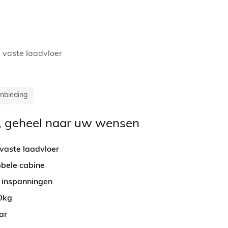
, vaste laadvloer
anbieding
 geheel naar uw wensen
 vaste laadvloer
bbele cabine
e inspanningen
0kg
ar