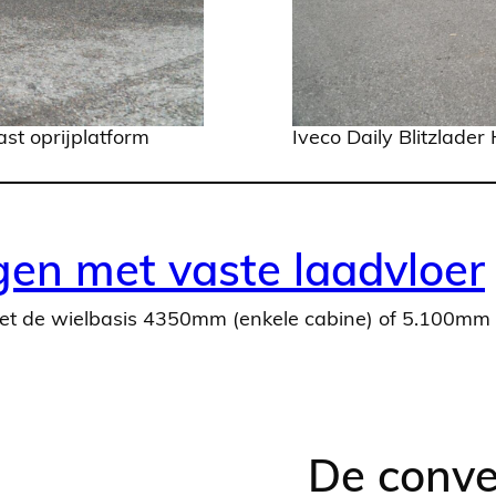
ast oprijplatform
Iveco Daily Blitzlade
gen met vaste laadvloer
t met de wielbasis 4350mm (enkele cabine) of 5.100mm 
De conve