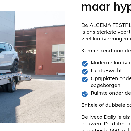
maar hy
De ALGEMA FESTPLAT
is ons sterkste voer
veel laadvermogen a
Kenmerkend aan deze
Moderne laadvlo
Lichtgewicht
Oprijplaten onde
opgeborgen.
Ruimte onder de 
Enkele of dubbele c
De Iveco Daily is al
bouwen. De dubbele
nog steeds 550cm l