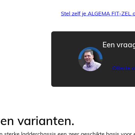
Stel zelf je ALGEMA FIT-ZEL
Een vraag
Offerte 
len varianten.
un sterke ladderchassis een zeer geschikte basis voor