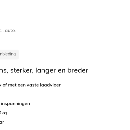
l. auto.
anbieding
s, sterker, langer en breder
y of met een vaste laadvloer
e inspanningen
0kg
ar