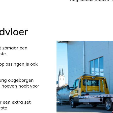
dvloer
et zomaar een
ste.
plossingen is ook
eurig opgeborgen
en hoeven nooit voor
r een extra set
rote