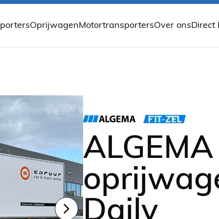
porters
Oprijwagen
Motortransporters
Over ons
Direct
 autotransporter
Knikbare oprijwagen
TREILER Motortransporter opvou
Over Gedion
porter enkelas
Open oprijwagens
TREILER fietsaanhangwagen
Nieuws
sporter tandemasser
Gesloten oprijwagen
EILZURR motorvastzetsysteem
porter tridemasser
porter met huif
porter 2 autos
autotransporter
e autotransporter
ALGEMA 
transporter
oprijwag
Daily