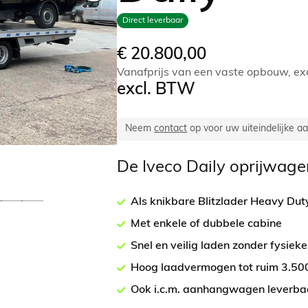
Direct leverbaar
€
20.800,00
Vanafprijs van een vaste opbouw, exc
excl. BTW
Neem
contact
op voor uw uiteindelijke a
De Iveco Daily oprijwagen
Als knikbare Blitzlader Heavy Dut
Met enkele of dubbele cabine
Snel en veilig laden zonder fysiek
Hoog laadvermogen tot ruim 3.50
Ook i.c.m. aanhangwagen leverba