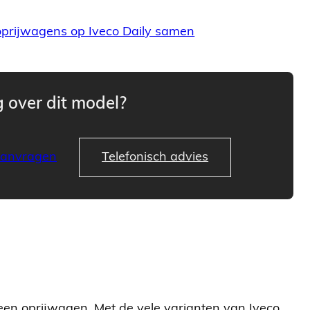
 oprijwagens op Iveco Daily samen
 over dit model?
aanvragen
Telefonisch advies
 een oprijwagen. Met de vele varianten van Iveco