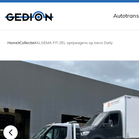
Autotrans
Aluminium
Autotrans
Home
Collectie
ALGEMA FIT-ZEL oprijwagens op Iveco Daily
Autotran
Autotrans
Autotrans
Autotrans
Gesloten 
Kantelbar
Open auto