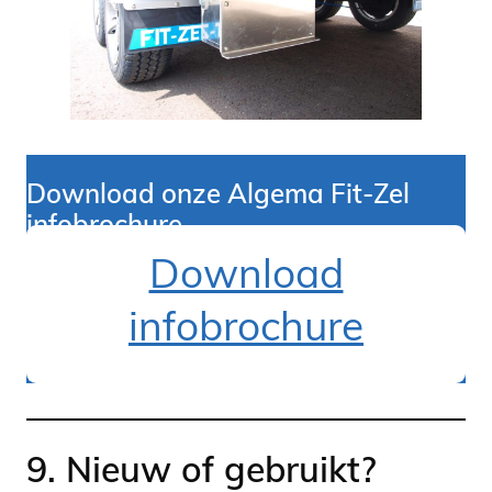
Download onze Algema Fit-Zel
infobrochur
e
Download
infobrochure
9. Nieuw of gebruikt?