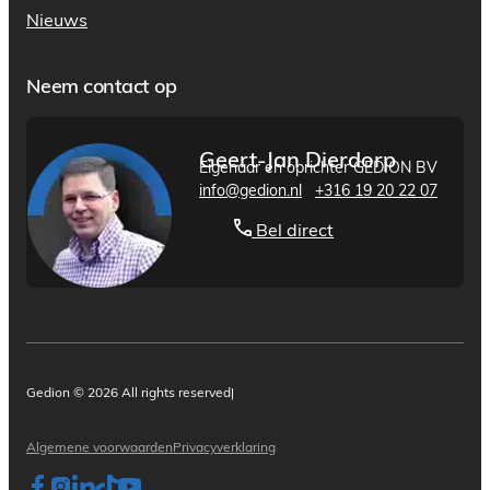
Nieuws
Neem contact op
Geert-Jan Dierdorp
Eigenaar en oprichter GEDION BV
info@gedion.nl
+316 19 20 22 07
Bel direct
Gedion © 2026 All rights reserved
|
Algemene voorwaarden
Privacyverklaring