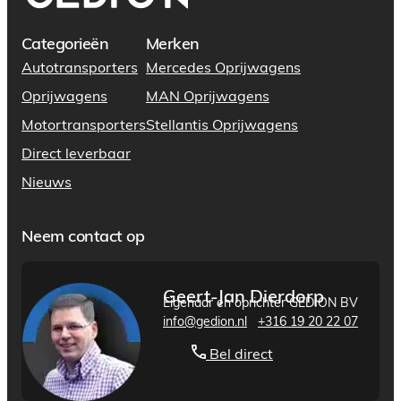
Categorieën
Merken
Autotransporters
Mercedes Oprijwagens
Oprijwagens
MAN Oprijwagens
Motortransporters
Stellantis Oprijwagens
Direct leverbaar
Nieuws
Neem contact op
Geert-Jan Dierdorp
Eigenaar en oprichter GEDION BV
info@gedion.nl
+316 19 20 22 07
Bel direct