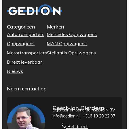
Categorieën
Merken
Autotransporters
Mercedes Oprijwagens
Oprijwagens
MAN Oprijwagens
Motortransporters
Stellantis Oprijwagens
Direct leverbaar
Nieuws
Neem contact op
Geert-Jan Dierdorp
Eigenaar en oprichter GEDION BV
info@gedion.nl
+316 19 20 22 07
Bel direct