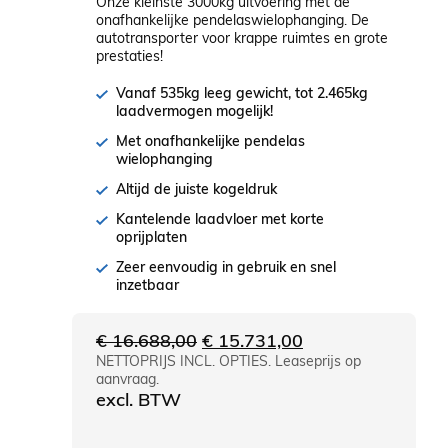
Onze kleinste 3000kg uitvoering met de
onafhankelijke pendelaswielophanging. De
autotransporter voor krappe ruimtes en grote
prestaties!
Vanaf 535kg leeg gewicht, tot 2.465kg
laadvermogen mogelijk!
Met onafhankelijke pendelas
wielophanging
Altijd de juiste kogeldruk
Kantelende laadvloer met korte
oprijplaten
Zeer eenvoudig in gebruik en snel
inzetbaar
Oorspronkelijke
Huidige
€
16.688,00
€
15.731,00
NETTOPRIJS INCL. OPTIES. Leaseprijs op
prijs
prijs
aanvraag.
was:
is:
excl. BTW
€ 16.688,00.
€ 15.731,00.