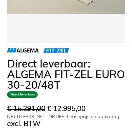
Direct leverbaar:
ALGEMA FIT-ZEL EURO
30-20/48T
Direct leverbaar
Oorspronkelijke
Huidige
€
15.291,00
€
12.995,00
NETTOPRIJS INCL. OPTIES. Leaseprijs op aanvraag.
prijs
prijs
excl. BTW
was:
is: