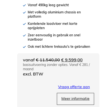
Vanaf 490kg leeg gewicht
Met volledig aluminium chassis en
platform
Kantelende laadvloer met korte
oprijplaten
Zeer eenvoudig in gebruik en snel
inzetbaar
Ook met lichtere trekauto's te gebruiken
Oorspronkelijke
Huidige
vanaf
€
11.540,00
€
9.599,00
basisuitvoering zonder opties. Vanaf € 281 /
prijs
prijs
maand
was:
is:
excl. BTW
€ 11.540,00.
€ 9.599,00.
Vraag offerte aan
Meer informatie