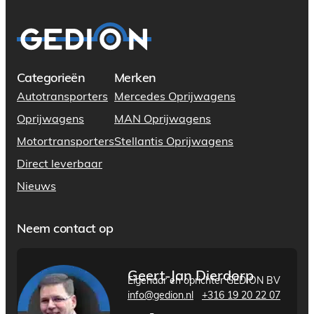
Categorieën
Merken
Autotransporters
Mercedes Oprijwagens
Oprijwagens
MAN Oprijwagens
Motortransporters
Stellantis Oprijwagens
Direct leverbaar
Nieuws
Neem contact op
Geert-Jan Dierdorp
Eigenaar en oprichter GEDION BV
info@gedion.nl
+316 19 20 22 07