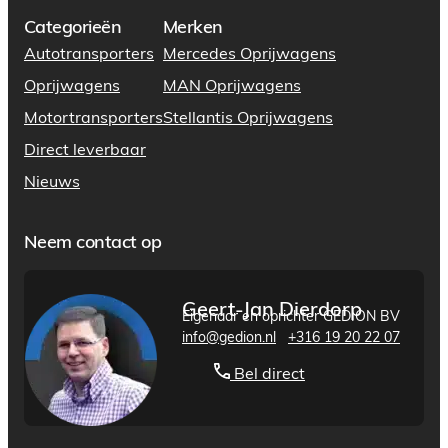
Categorieën
Merken
Autotransporters
Mercedes Oprijwagens
Oprijwagens
MAN Oprijwagens
Motortransporters
Stellantis Oprijwagens
Direct leverbaar
Nieuws
Neem contact op
Geert-Jan Dierdorp
Eigenaar en oprichter GEDION BV
info@gedion.nl
+316 19 20 22 07
Bel direct