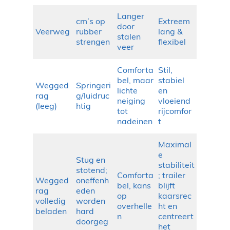
Langer
cm’s op
Extreem
door
Veerweg
rubber
lang &
stalen
strengen
flexibel
veer
Comforta
Stil,
bel, maar
stabiel
Wegged
Springeri
lichte
en
rag
g/luidruc
neiging
vloeiend
(leeg)
htig
tot
rijcomfor
nadeinen
t
Maximal
e
Stug en
stabiliteit
stotend;
Comforta
; trailer
Wegged
oneffenh
bel, kans
blijft
rag
eden
op
kaarsrec
volledig
worden
overhelle
ht en
beladen
hard
n
centreert
doorgeg
het