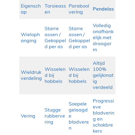
Eigensch
Torsieass
Parabool
Pendelas
ap
en
vering
Volledig
Starre
Starre
onafhank
Wieloph
assen /
assen /
elijk met
anging
Gekoppel
Gekoppel
draagar
d per as
d per as
m
Altijd
Wisselen
Wisselen
100%
Wieldruk
d bij
d bij
gelijkmat
verdeling
hobbels
hobbels
ig
verdeeld
Progressi
Soepele
eve
Stugge
gelaagd
bladverin
Vering
rubberve
e
g en
ring
bladvere
schokbre
n
kers