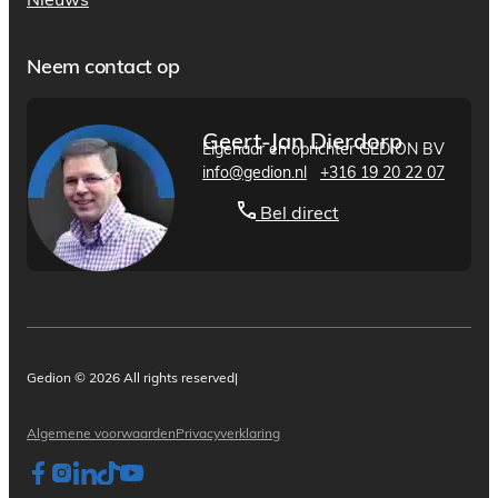
Nieuws
Neem contact op
Geert-Jan Dierdorp
Eigenaar en oprichter GEDION BV
info@gedion.nl
+316 19 20 22 07
Bel direct
Gedion © 2026 All rights reserved
|
Algemene voorwaarden
Privacyverklaring