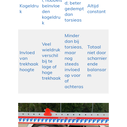
l, hobbels
d; beter
Kogeldru
beïnvloe
Altijd
gedempt
k
den
constant
dan
kogeldru
torsieas
k
Minder
dan bij
Veel
torsieas,
Totaal
wieldruk
Invloed
maar
niet door
verschil
van
nog
scharnier
bij te
trekhaak
steeds
ende
lage of
hoogte
invloed
balansar
hoge
op voor
m
trekhaak
of
achteras