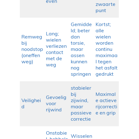
even
zwaarte
punt
Gemidde
Kortst;
ld; beter
alle
Lang;
Remweg
dan
wielen
wielen
bij
torsie,
worden
verliezen
noodstop
maar
continu
contact
(oneffen
assen
maximaa
met de
weg)
kunnen
l tegen
weg
nog
het asfalt
springen
gedrukt
stabieler
bij
Maximal
Gevoelig
Veilighei
zijwind,
e actieve
voor
d
maar
rijcorrecti
rijwind
passieve
e en grip
correctie
Onstabie
Wisselen