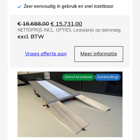
Zeer eenvoudig in gebruik en snel inzetbaar
Oorspronkelijke
Huidige
€
16.688,00
€
15.731,00
NETTOPRIJS INCL. OPTIES. Leaseprijs op aanvraag.
prijs
prijs
excl. BTW
was:
is:
€ 16.688,00.
€ 15.731,00.
Vraag offerte aan
Meer informatie
Direct leverbaar
Aanbieding!