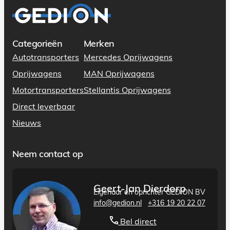
Categorieën
Merken
Autotransporters
Mercedes Oprijwagens
Oprijwagens
MAN Oprijwagens
Motortransporters
Stellantis Oprijwagens
Direct leverbaar
Nieuws
Neem contact op
Geert-Jan Dierdorp
Eigenaar en oprichter GEDION BV
info@gedion.nl
+316 19 20 22 07
Bel direct