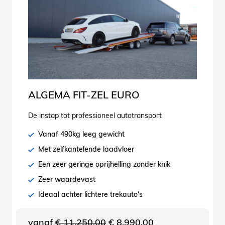
ALGEMA FIT-ZEL EURO
De instap tot professioneel autotransport
Vanaf 490kg leeg gewicht
Met zelfkantelende laadvloer
Een zeer geringe oprijhelling zonder knik
Zeer waardevast
Ideaal achter lichtere trekauto's
Oorspronkelijke
Huidige
vanaf
€
11.250,00
€
8.990,00