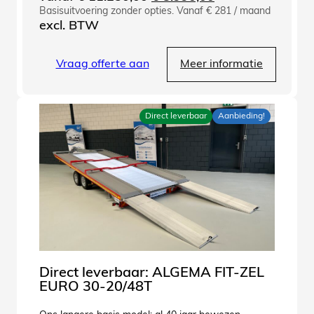
Basisuitvoering zonder opties. Vanaf € 281 / maand
prijs
prijs
excl. BTW
was:
is:
€ 11.250,00.
€ 8.990,00.
Vraag offerte aan
Meer informatie
Direct leverbaar
Aanbieding!
Direct leverbaar: ALGEMA FIT-ZEL
EURO 30-20/48T