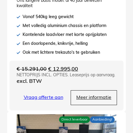
Ons langere basis model: al 40 jaar bewezen
kwaliteit
Vanaf 540kg leeg gewicht
Met volledig aluminium chassis en platform
Kantelende laadvloer met korte oprijplaten
Een doorlopende, knikvrije, helling
Ook met lichtere trekauto's te gebruiken
Oorspronkelijke
Huidige
€
15.291,00
€
12.995,00
NETTOPRIJS INCL. OPTIES. Leaseprijs op aanvraag.
prijs
prijs
excl. BTW
was:
is:
€ 15.291,00.
€ 12.995,00.
Vraag offerte aan
Meer informatie
Direct leverbaar
Aanbieding!