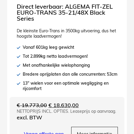
Direct leverbaar: ALGEMA FIT-ZEL
EURO-TRANS 35-21/48X Black
Series
De kleinste Euro-Trans in 3500kg uitvoering, dus het
hoogste laadvermogen!
Vanaf 601kg leeg gewicht
Tot 2.899kg netto laadvermogen!
Met onafhankelijke wielophanging
Bredere oprijplaten dan alle concurrenten: 53cm
13" wielen voor een optimale wegligging en
rijcomfort
Oorspronkelijke
Huidige
€
19.773,00
€
18.630,00
NETTOPRIJS INCL. OPTIES. Leaseprijs op aanvraag.
prijs
prijs
excl. BTW
was:
is:
€ 19.773,00.
€ 18.630,00.