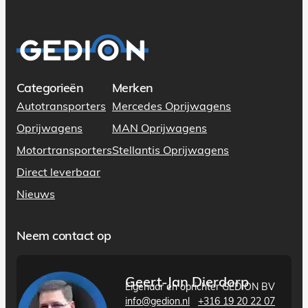
Categorieën
Merken
Autotransporters
Mercedes Oprijwagens
Oprijwagens
MAN Oprijwagens
Motortransporters
Stellantis Oprijwagens
Direct leverbaar
Nieuws
Neem contact op
Geert-Jan Dierdorp
Eigenaar en oprichter GEDION BV
info@gedion.nl
+316 19 20 22 07