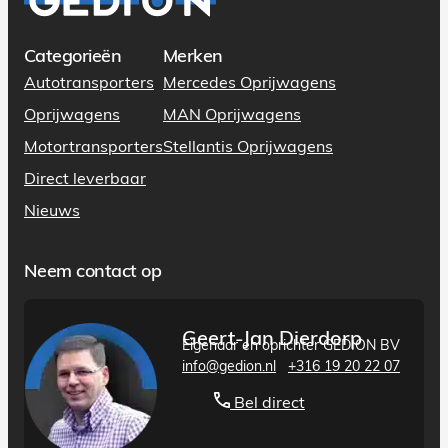
Categorieën
Merken
Autotransporters
Mercedes Oprijwagens
Oprijwagens
MAN Oprijwagens
Motortransporters
Stellantis Oprijwagens
Direct leverbaar
Nieuws
Neem contact op
Geert-Jan Dierdorp
Eigenaar en oprichter GEDION BV
info@gedion.nl
+316 19 20 22 07
Bel direct